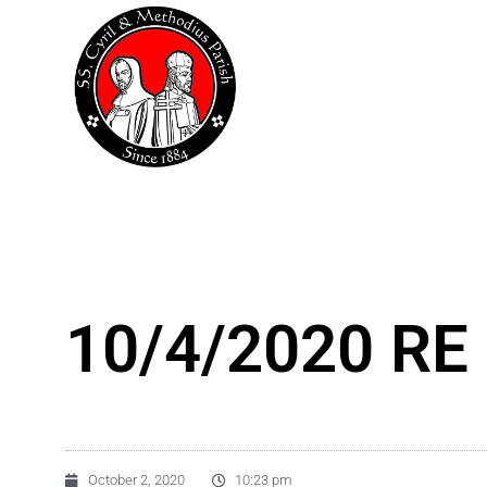
Skip
to
content
10/4/2020 RE 
October 2, 2020
10:23 pm