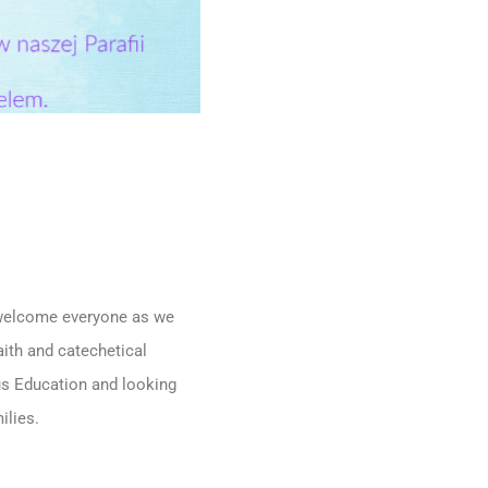
o welcome everyone as we
aith and catechetical
ous Education and looking
milies.