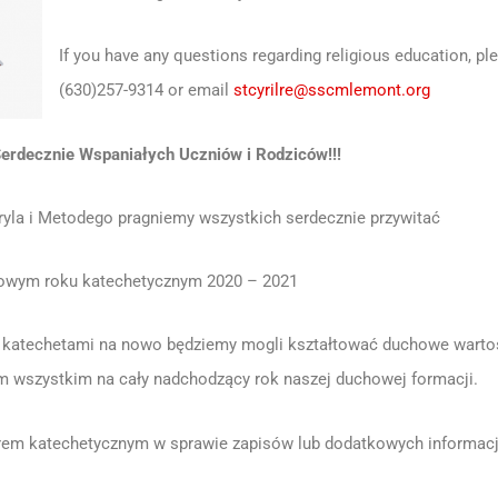
If you have any questions regarding religious education, pl
(630)257-9314 or email
stcyrilre@sscmlemont.org
erdecznie Wspaniałych Uczniów i Rodziców!!!
yryla i Metodego pragniemy wszystkich serdecznie przywitać
owym roku katechetycznym 2020 – 2021
i katechetami na nowo będziemy mogli kształtować duchowe wartoś
m wszystkim na cały nadchodzący rok naszej duchowej formacji.
rem katechetycznym w sprawie zapisów lub dodatkowych informacj